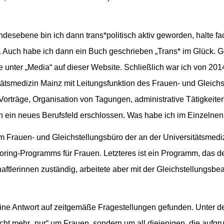
esebene bin ich dann trans*politisch aktiv geworden, halte fac
 Auch habe ich dann ein Buch geschrieben „Trans* im Glück. 
unter „Media“ auf dieser Website. Schließlich war ich von 2014
tätsmedizin Mainz mit Leitungsfunktion des Frauen- und Gleichst
 Vorträge, Organisation von Tagungen, administrative Tätigkeit
lich ein neues Berufsfeld erschlossen. Was habe ich im Einzeln
m Frauen- und Gleichstellungsbüro der an der Universitätsmediz
oring-Programms für Frauen. Letzteres ist ein Programm, das de
haftlerinnen zuständig, arbeitete aber mit der Gleichstellungsbe
ine Antwort auf zeitgemäße Fragestellungen gefunden. Unter d
nicht mehr „nur“ um Frauen, sondern um all diejenigen, die aufgr