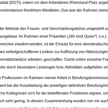
xualität (DGTI), indem ich dem Arbeitskreis Rheinland-Pfalz ang
enministerium Nordrhein-Westfalen. Das war der Rahmen meiner
die Website des Frauen- und Gleichstellungsbüros umgestell
ausgebaut. Im Rahmen einer Präambel („Wir sind Queer“!, s.o.),
iches erwähnt werden, ist der Einsatz für eine demokratische 
leines selbstgeschaffenes Lexikon zur Auflösung von Abkürzung
ersitätsmedizin arbeiten, geschaffen. Damit sollen einzelne F
 die durch besondere Leistungen bzw. Aktivitäten aufgefallen si
r Professuren im Rahmen meiner Arbeit in Berufungskommissione
nt bei der Ausarbeitung der jeweiligen definitiven Berufungsli
che Kolleginnen sich für die betreffenden Positionen eignen, u
noch sehr gering. In diesem Zusammenhang wurden von mir auc