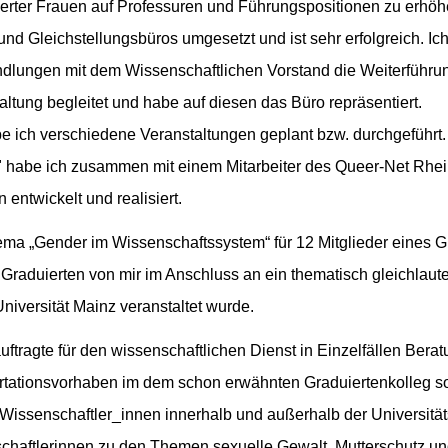
fizierter Frauen auf Professuren und Führungspositionen zu erh
 und Gleichstellungsbüros umgesetzt und ist sehr erfolgreich. Ic
andlungen mit dem Wissenschaftlichen Vorstand die Weiterführ
altung begleitet und habe auf diesen das Büro repräsentiert.
ich verschiedene Veranstaltungen geplant bzw. durchgeführt. 
tz" habe ich zusammen mit einem Mitarbeiter des Queer-Net Rh
entwickelt und realisiert.
a „Gender im Wissenschaftssystem“ für 12 Mitglieder eines Grad
Graduierten von mir im Anschluss an ein thematisch gleichlau
versität Mainz veranstaltet wurde.
uftragte für den wissenschaftlichen Dienst in Einzelfällen Bera
rtationsvorhaben im dem schon erwähnten Graduiertenkolleg 
Wissenschaftler_innen innerhalb und außerhalb der Universitä
haftlerinnen zu den Themen sexuelle Gewalt, Mutterschutz und