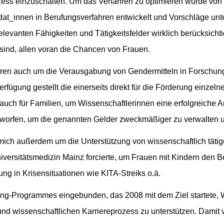
Prozess einzuschalten. Um das Verfahren zu optimieren wurde vo
at_innen in Berufungsverfahren entwickelt und Vorschläge unter
elevanten Fähigkeiten und Tätigkeitsfelder wirklich berücksich
sind, allen voran die Chancen von Frauen.
Jahren auch um die Verausgabung von Gendermitteln in Forschu
erfügung gestellt die einerseits direkt für die Förderung einze
 auch für Familien, um Wissenschaftlerinnen eine erfolgreiche Ar
orfen, um die genannten Gelder zweckmäßiger zu verwalten u
ich außerdem um die Unterstützung von wissenschaftlich tätig
niversitätsmedizin Mainz forcierte, um Frauen mit Kindern den
ng in Krisensituationen wie KITA-Streiks o.ä.
oring-Programmes eingebunden, das 2008 mit dem Ziel startete, 
und wissenschaftlichen Karriereprozess zu unterstützen. Damit v